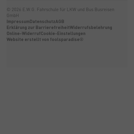
©
2026
E.W.G. Fahrschule für LKW und Bus Busreisen
GmbH
Impressum
Datenschutz
AGB
Erklärung zur Barrierefreiheit
Widerrufsbelehrung
Online-Widerruf
Cookie-Einstellungen
Website erstellt von foolsparadise®